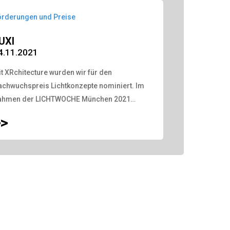
örderungen und Preise
UXI
4.11.2021
t XRchitecture wurden wir für den
achwuchspreis Lichtkonzepte nominiert. Im
ahmen der LICHTWOCHE München 2021…
>