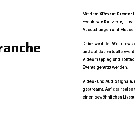
Mit dem
XRevent Creator
l
Events wie Konzerte, Thea
Ausstellungen und Messen 
branche
Dabei wird der Workflow z
und auf das virtuelle Even
Videomapping und Tontechn
Events genutzt werden.
Video- und Audiosignale, s
gestreamt. Auf der realen 
einen gewöhnlichen Lives