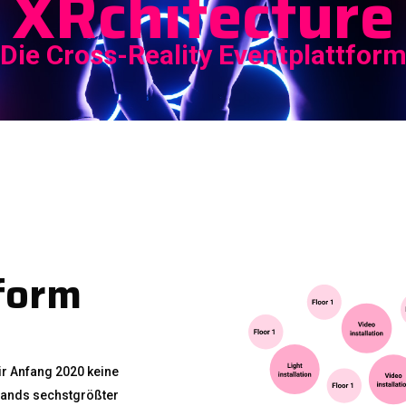
XRchitecture
Die Cross-Reality Eventplattfor
form
ir Anfang 2020 keine
lands sechstgrößter