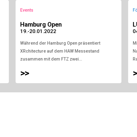
Events
F
Hamburg Open
L
19.-20.01.2022
0
Während der Hamburg Open präsentiert
Mi
XRchitecture auf dem HAW Messestand
N
zusammen mit dem FTZ zwei…
R
>>
>